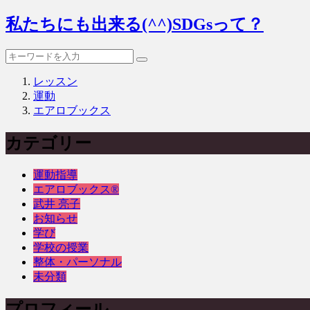
私たちにも出来る(^^)SDGsって？
レッスン
運動
エアロブックス
カテゴリー
運動指導
エアロブックス®︎
武井 亮子
お知らせ
学び
学校の授業
整体・パーソナル
未分類
プロフィール