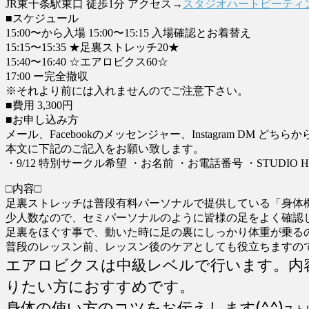
JR東十条駅東口 徒歩1分 アクセス→
スタジオハートビーティ
■スケジュール
15:00〜から入場 15:00〜15:15 入場確認とお着替え
15:15〜15:35 ★足裏ストレッチ20★
15:40〜16:40 ☆エアロビクス60☆
17:00 ー完全撤収
※それより前には入れませんのでご注意下さい。
■費用 3,300円
■お申し込み方
メール、Facebookのメッセンジャー、Instagram DM どちら
本文に下記のご記入をお願い致します。
・9/12 特別サークル希望 ・お名前 ・お電話番号 ・STUDIO H
□内容□
足裏ストレッチは普段有料パーソナルで提供している「身体機
少人数なので、セミパーソナルのように皆様の足をよく確認
足裏をほぐす事で、動いた時に足の裏にしっかり体重が乗る
普段のレッスン前、レッスン後のケアとしても役立ちますの
エアロビクスは中級レベルで行います。
内
りたい方におすすめです。
身体の使い方のコツをお伝えします(^^)