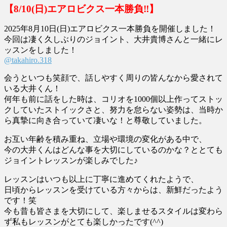
【8/10(日)エアロビクス一本勝負‼︎】
2025年8月10日(日)エアロビクス一本勝負を開催しました！
今回は凄く久しぶりのジョイント、大井貴博さんと一緒にレ
ッスンをしました！
@takahiro.318
会うといつも笑顔で、話しやすく周りの皆んなから愛されて
いる大井くん！
何年も前に話をした時は、コリオを1000個以上作ってストッ
クしていたストイックさと、努力を怠らない姿勢は、当時か
ら真摯に向き合っていて凄いな！と尊敬していました。
お互い年齢を積み重ね、立場や環境の変化がある中で、
今の大井くんはどんな事を大切にしているのかな？ととても
ジョイントレッスンが楽しみでした♪
レッスンはいつも以上に丁寧に進めてくれたようで、
日頃からレッスンを受けている方々からは、新鮮だったよう
です！笑
今も昔も皆さまを大切にして、楽しませるスタイルは変わら
ず私もレッスンがとても楽しかったです(^^)