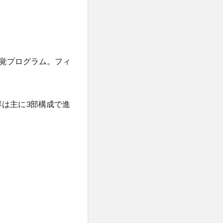
覚プログラム。フィ
容は主に3部構成で進