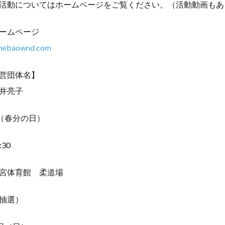
活動についてはホームページをご覧ください。（活動動画もあ
ームページ
amebaownd.com
営団体名】
井亮子
日（春分の日）
30
宮体育館 柔道場
抽選）