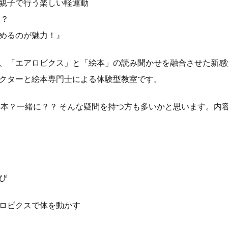
親子で行う楽しい軽運動
本？
めるのが魅力！』
、「エアロビクス」と「絵本」の読み聞かせを融合させた新感
クターと絵本専門士による体験型教室です。
絵本？一緒に？？ そんな疑問を持つ方も多いかと思います。内
び
ロビクスで体を動かす