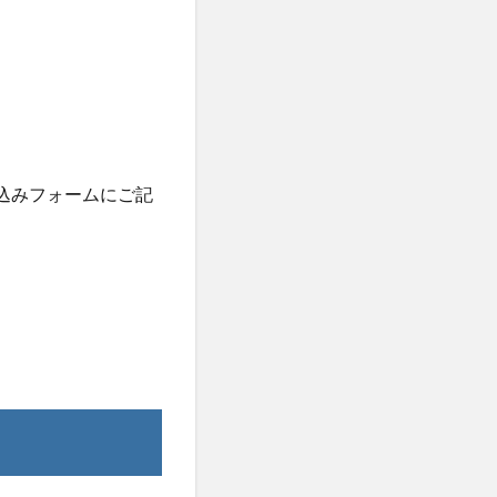
し込みフォームにご記