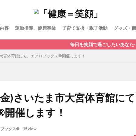
内容
運動指導、健康事業
子育て支援・親子活動
グッズ・
毎日を笑顔で過ごしたいあなたへお届け！
ま市大宮体育館にて、エアロブックス®︎開催します！
祝・金)さいたま市大宮体育館に
®︎開催します！
ブックス®︎
15view