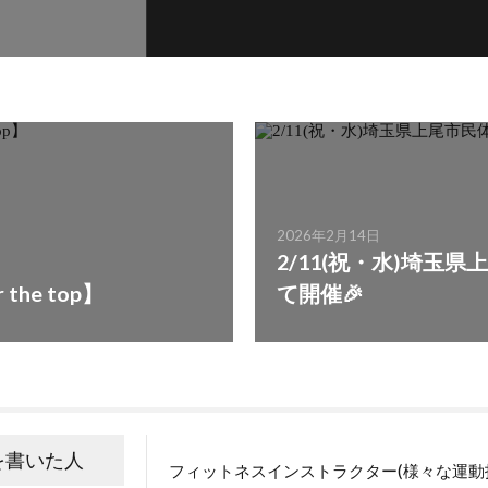
2026年2月14日
2/11(祝・水)埼玉
 the top】
て開催🎉
を書いた人
フィットネスインストラクター(様々な運動