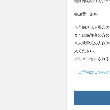
最終締め切り3月15
参加費：無料
※予約される場合の
または保護者の方の
※未就学児の人数(
入ください。
※キャンセルされる
【ご予約はこちらか